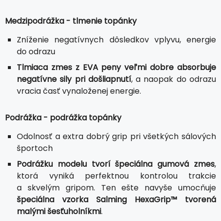
Medzipodrážka - tlmenie topánky
Zníženie negatívnych dôsledkov vplyvu, energie
do odrazu
Tlmiaca zmes z EVA peny veľmi dobre absorbuje
negatívne sily pri došliapnutí
, a naopak do odrazu
vracia časť vynaloženej energie.
Podrážka - podrážka topánky
Odolnosť a extra dobrý grip pri všetkých sálových
športoch
Podrážku modelu tvorí špeciálna gumová zmes
,
ktorá vyniká perfektnou kontrolou trakcie
a skvelým gripom. Ten ešte navyše umocňuje
špeciálna vzorka Salming HexaGrip™ tvorená
malými šesťuholníkmi
.