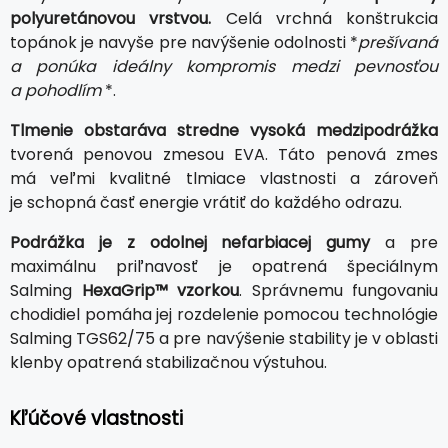
polyuretánovou vrstvou.
Celá vrchná konštrukcia
topánok je navyše pre navýšenie odolnosti *
prešívaná
a ponúka ideálny kompromis medzi pevnosťou
a pohodlím
*.
Tlmenie obstaráva stredne vysoká medzipodrážka
tvorená penovou zmesou EVA. Táto penová zmes
má veľmi kvalitné tlmiace vlastnosti a zároveň
je schopná časť energie vrátiť do každého odrazu.
Podrážka je z odolnej nefarbiacej gumy
a pre
maximálnu priľnavosť je opatrená špeciálnym
Salming
HexaGrip™ vzorkou
. Správnemu fungovaniu
chodidiel pomáha jej rozdelenie pomocou technológie
Salming TGS62/75 a pre navýšenie stability je v oblasti
klenby opatrená stabilizačnou výstuhou.
Kľúčové vlastnosti