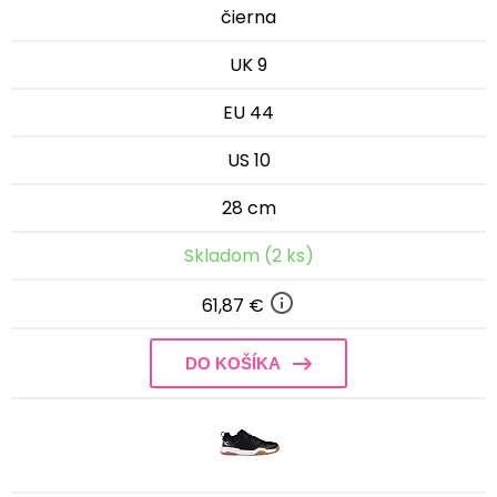
čierna
UK 9
EU 44
US 10
28 cm
Skladom (2 ks)
61,87 €
DO KOŠÍKA