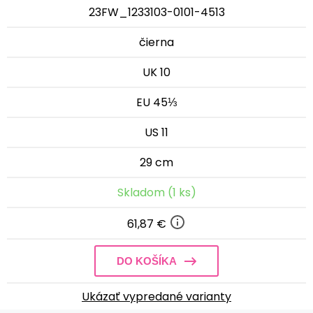
23FW_1233103-0101-4513
čierna
UK 10
EU 45⅓
US 11
29 cm
Skladom (1 ks)
61,87 €
DO KOŠÍKA
Ukázať vypredané varianty