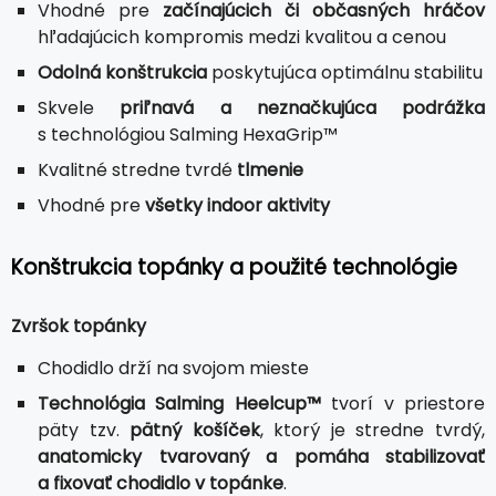
Vhodné pre
začínajúcich či občasných hráčov
hľadajúcich kompromis medzi kvalitou a cenou
Odolná konštrukcia
poskytujúca optimálnu stabilitu
Skvele
priľnavá a neznačkujúca podrážka
s technológiou Salming HexaGrip™
Kvalitné stredne tvrdé
tlmenie
Vhodné pre
všetky indoor aktivity
Konštrukcia topánky a použité technológie
Zvršok topánky
Chodidlo drží na svojom mieste
Technológia Salming Heelcup™
tvorí v priestore
päty tzv.
pätný košíček
, ktorý je stredne tvrdý,
anatomicky tvarovaný a pomáha stabilizovať
a fixovať chodidlo v topánke
.