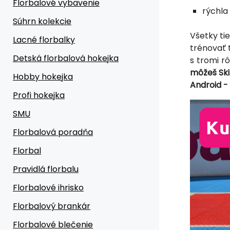
Florbalové vybavenie
rýchla
Súhrn kolekcie
Všetky ti
Lacné florbalky
trénovať t
Detská florbalová hokejka
s tromi r
môžeš Ski
Hobby hokejka
Android -
Profi hokejka
SMU
Florbalová poradňa
Florbal
Pravidlá florbalu
Florbalové ihrisko
Florbalový brankár
Florbalové blečenie