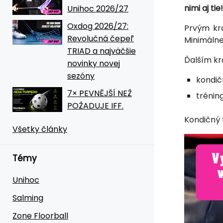
nimi aj tie!
Unihoc 2026/27
Oxdog 2026/27:
Prvým kr
Revolučná čepeľ
Minimálne 
TRIAD a najväčšie
Ďalším kr
novinky novej
sezóny
kondič
7× PEVNĚJŠÍ NEŽ
trénin
POŽADUJE IFF.
Kondičný 
Všetky články
Témy
Unihoc
Salming
Zone Floorball