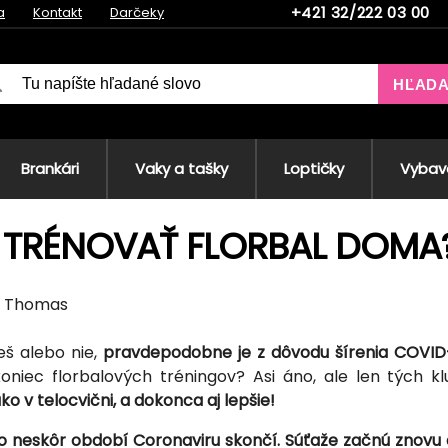
+421 32/222 03 00
a
Kontakt
Darčeky
HĽAD
Brankári
Vaky a tašky
Loptičky
Vybave
 TRÉNOVAŤ FLORBAL DOMA
0, Thomas
eš alebo nie,
pravdepodobne je z dôvodu šírenia COVID-1
oniec florbalových tréningov? Asi áno, ale len tých k
o v telocvični, a dokonca aj lepšie!
o neskôr období Coronaviru skončí. Súťaže začnú znovu a 