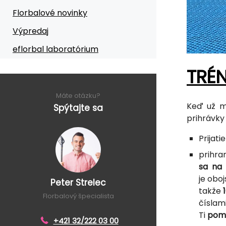
Florbalové novinky
Výpredaj
eflorbal laboratórium
TRÉ
Máte otázku?
Keď už m
Spýtajte sa
prihrávky
Prijati
prihr
sa n
je obo
Peter Strelec
takže
Florbalový špecialista
číslam
Ti
pomô
+421 32/222 03 00