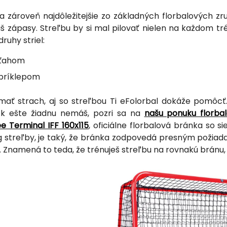
a zároveň najdôležitejšie zo základných florbalových zr
š zápasy. Streľbu by si mal pilovať nielen na každom trén
ruhy striel:
 ťahom
 príklepom
ať strach, aj so streľbou Ti eFolorbal dokáže pomôcť
Ak ešte žiadnu nemáš, pozri sa na
našu ponuku florba
e Terminal IFF 160x115
, oficiálne florbalová bránka so s
g streľby, je taký, že bránka zodpovedá presným požiada
 Znamená to teda, že trénuješ streľbu na rovnakú bránu, 