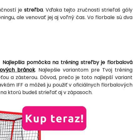
učností je
streľba
. Vďaka tejto zručnosti strieľaš góly
ingu, ale venovať jej aj voľný čas. Vo florbale sú dva
.
Najlepšia pomôcka na tréning streľby je florbalová
lových bránok
. Najlepšie variantom pre Tvoj tréning
ieťou a zásterou. Dôvod, prečo je toto najlepší variant
vkám IFF a môžeš ju použiť v oficiálnych florbalových
na ktorú budeš strieľať aj v zápasoch.