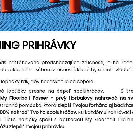
NING PRIHRÁVKY
áš natrénované predchádzajúce zručnosti, je na rad
 do základného súboru zručností, ktoré by si mal ovládať.
e loptičky tak, aby neodskočila od čepele.
aná loptičky presne na čepeľ spoluhráčov. S tré
a
My Floorball Passer - prvý florbalový nahrávač na
jstranná pomôcka, ktorá
zlepší Tvojou forhånd aj backh
100% nahradí Tvojho spoluhráčov.
Ku každému nahrávači 
i. Tieto nálapky spolu s aplikáciou My Floorball Trai
žu zlepšiť Tvojou prihrávku
.