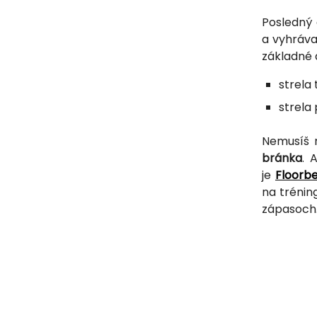
Posledný 
a vyhráva
základné d
strela
strela
Nemusíš m
bránka
. 
je
Floorbe
na trénin
zápasoch.