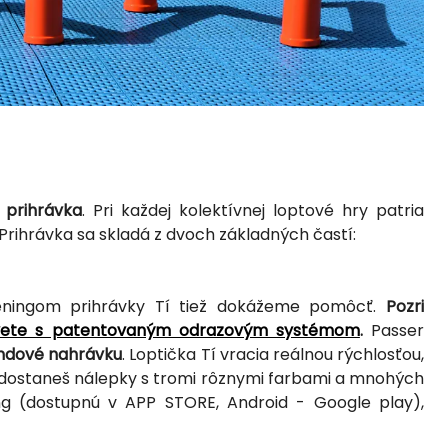
e
prihrávka
. Pri každej kolektívnej loptové hry patria
 Prihrávka sa skladá z dvoch základných častí:
ningom prihrávky Tí tiež dokážeme pomôcť.
Pozri
 svete s patentovaným odrazovým systémom
.
Passer
andové nahrávku
. Loptička Tí vracia reálnou rýchlosťou,
dostaneš nálepky s tromi rôznymi farbami a mnohých
ning (dostupnú v APP STORE, Android - Google play),