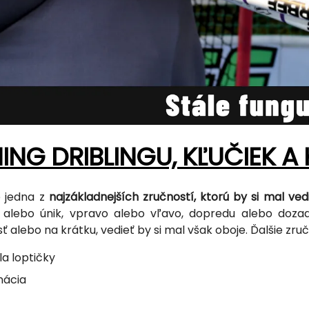
ING DRIBLINGU, KĽUČIEK A
je jedna z
najzákladnejších zručností, ktorú by si mal ve
u alebo únik, vpravo alebo vľavo, dopredu alebo doza
ť alebo na krátku, vedieť by si mal však oboje. Ďalšie zručn
la loptičky
nácia