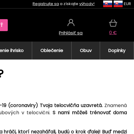
Registrujte sa
a získajte
výhody!
EUR
AŤ
0 €
Prihlásiť sa
nie ihrisko
Oblečenie
Obuv
Doplnky
?
9 (coronaviry) Tvoja telocvičňa uzavretá.
Znamená
lubových v telocvični.
S nami môžeš trénovať doma
hráči, ktorí nezaháľali, budú o krok ďalej! Buď medzi