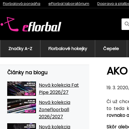
Florbalová poradňa
eFlorbal laboratórium
Doprava a platb
Značky A-Z
Florbalové hokejky
Čepele
AKO
Články na blogu
Nová kolekcia Fat
19. 3. 202
Pipe 2026/27
Či už chc
Nová kolekcia
to teda k
Zonefloorball
rovnako ak
2026/2027
Nová kolekcia
Skôr aleb