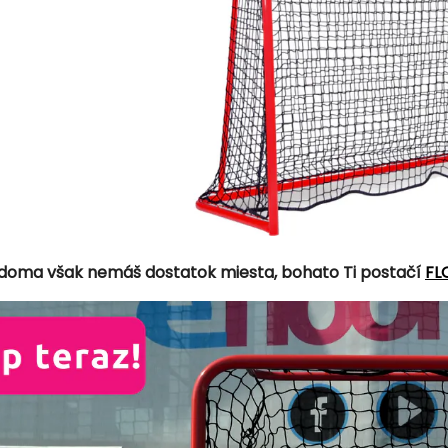
 doma však nemáš dostatok miesta, bohato Ti postačí
FL