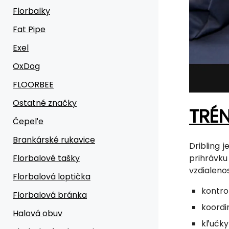
Florbalky
Fat Pipe
Exel
OxDog
FLOORBEE
Ostatné značky
TRÉN
Čepeľe
Brankárské rukavice
Dribling 
Florbalové tašky
prihrávk
vzdialenos
Florbalová loptička
kontro
Florbalová bránka
koordi
Halová obuv
kľučky