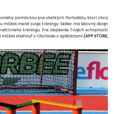
sionálny pomôckou pre všetkých florbalistu, ktorí chcú
 môžeš meniť svoje tréningy. Skiller má šikovný dizajn
aktívneho tréningu. Pre zlepšenie Tvojich schopností
 si môžeš stiahnuť v Obchode s aplikáciami
(APP STORE,