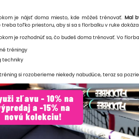
okom je nájsť doma miesto, kde môžeš trénovať.
Mal b
treba toľko priestoru, aby si sa s florbalku v ruke dokáza
okom je rozhodnúť sa, čo budeš doma trénovať. Vo florb
né tréningy
g techniky
tréning si rozoberieme niekedy nabudúce, teraz sa pozrie