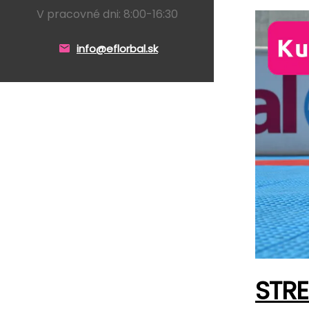
V pracovné dni: 8:00-16:30
info@eflorbal.sk
STRE