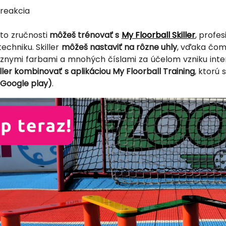
 reakcia
eto zručnosti
môžeš trénovať s
My Floorball Skiller
, profe
echniku. Skiller
môžeš nastaviť na rôzne uhly
, vďaka čomu
ôznymi farbami a mnohých číslami za účelom vzniku inter
ller kombinovať s aplikáciou My Floorball Training
, ktorú
 Google play)
.