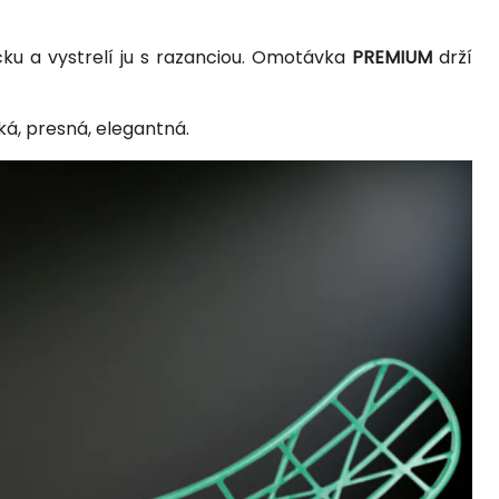
ičku a vystrelí ju s razanciou. Omotávka
PREMIUM
drží
ká, presná, elegantná.