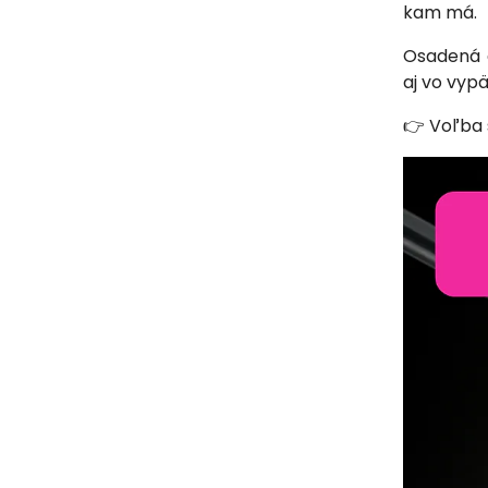
kam má.
Osadená
aj vo vyp
👉 Voľba