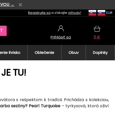
AVOU →
Registrujte sa
a získajte
výhody!
EUR
AŤ
0 €
Prihlásiť sa
nie ihrisko
Oblečenie
Obuv
Doplnky
JE TU!
vátora s rešpektom k tradícii. Prichádza s kolekciou,
arba sezóny? Pearl Turquoise
– tyrkysová, ktorá oživí