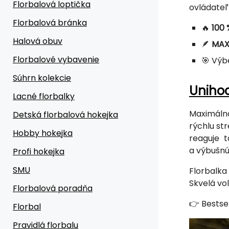
Florbalová loptička
ovládateľ
Florbalová bránka
🔥
100 
Halová obuv
🪶
MAX
Florbalové vybavenie
🎯 Výb
Súhrn kolekcie
Unihoc
Lacné florbalky
Maximálna
Detská florbalová hokejka
rýchlu st
Hobby hokejka
reaguje 
a výbušnú
Profi hokejka
SMU
Florbalk
Skvelá vo
Florbalová poradňa
👉 Bestsel
Florbal
Pravidlá florbalu