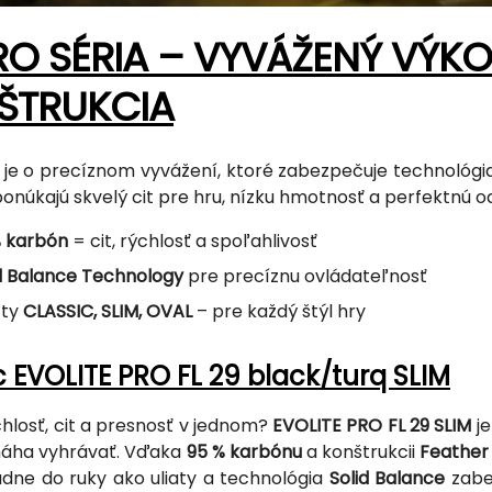
RO SÉRIA – VYVÁŽENÝ VÝK
ŠTRUKCIA
 je o precíznom vyvážení, ktoré zabezpečuje technológ
onúkajú skvelý cit pre hru, nízku hmotnosť a perfektnú o
% karbón
= cit, rýchlosť a spoľahlivosť
d Balance Technology
pre precíznu ovládateľnosť
fty
CLASSIC, SLIM, OVAL
– pre každý štýl hry
 EVOLITE PRO FL 29 black/turq SLIM
hlosť, cit a presnosť v jednom?
EVOLITE PRO FL 29 SLIM
je
máha vyhrávať. Vďaka
95 % karbónu
a konštrukcii
Feather 
sadne do ruky ako uliaty a technológia
Solid Balance
zabez