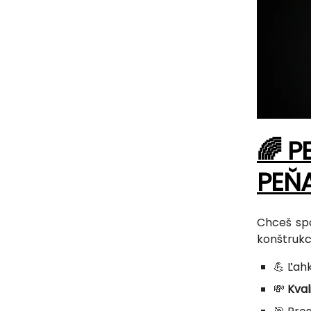
🌈 P
PEŇ
Chceš sp
konštrukc
💪 Ľah
💸
Kval