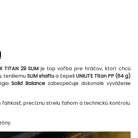
M
X TITAN 29 SLIM
je top voľba pre hráčov, ktorí chcú
nu, tenšiemu
SLIM shaftu
a čepeli
UNILITE Titan PP (64 g)
lógia
Solid Balance
zabezpečuje dokonalé vyváženie
ľahkosť, precíznu strelu ťahom a technickú kontrolu.
zóny.