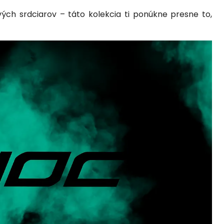
vých srdciarov – táto kolekcia ti ponúkne presne to,