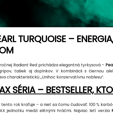
EARL TURQUOISE – ENERGIA
LOM
ročnej Radiant Red prichádza elegantná tyrkysová –
Pea
gripov, tašiek aj doplnkov. V kombinácii s čiernou ale
áva charakteristickú „Unihoc konzervatívnu noblesu“.
AX SÉRIA – BESTSELLER, KT
 tento rok kraľuje – a niet sa čomu čudovať. 100 % karb
AX jednotku medzi elitnými hráčmi. Najviac letí verzia