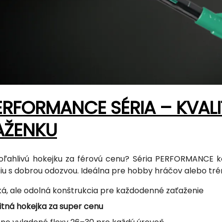
ERFORMANCE SÉRIA – KVALI
AŽENKU
oľahlivú hokejku za férovú cenu? Séria PERFORMANCE k
iu s dobrou odozvou. Ideálna pre hobby hráčov alebo trén
ká, ale odolná konštrukcia pre každodenné zaťaženie
itná hokejka za super cenu