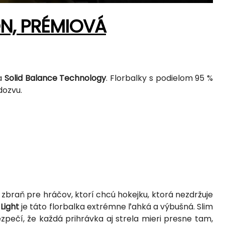
ON, PRÉMIOVÁ
ia
Solid Balance Technology
. Florbalky s podielom 95 %
dozvu.
 zbraň pre hráčov, ktorí chcú hokejku, ktorá nezdržuje
Light
je táto florbalka extrémne ľahká a výbušná. Slim
pečí, že každá prihrávka aj strela mieri presne tam,