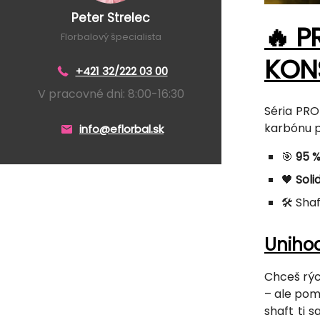
Peter Strelec
🔥 P
Florbalový špecialista
KON
+421 32/222 03 00
V pracovné dni: 8:00-16:30
Séria PRO
karbónu p
info@eflorbal.sk
🎯
95 
🖤
Soli
🛠️ Sha
Unihoc
Chceš rýc
– ale po
shaft ti 