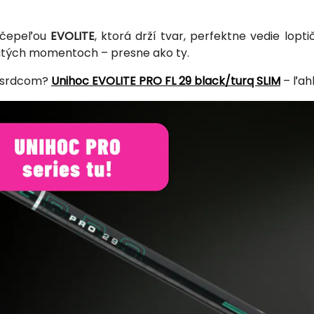
 čepeľou
EVOLITE
, ktorá drží tvar, perfektne vedie lopt
ätých momentoch – presne ako ty.
 srdcom?
Unihoc EVOLITE PRO FL 29 black/turq SLIM
– ľah