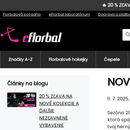
🔥 20 % ZĽ
Florbalová poradňa
eFlorbal laboratórium
Doprava a platb
Značky A-Z
Florbalové hokejky
Čepele
NOVÁ
Články na blogu
20 % ZĽAVA NA
11. 7. 202
NOVÉ KOLEKCIE A
ĎALŠIE
Sezóna 20
NEZĽAVNENÉ
ktorá spá
VYBAVENIE
tvoj herný