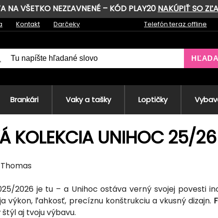
AVA NA VŠETKO NEZĽAVNENÉ – KÓD PLAY20
NAKÚPIŤ SO ZĽ
a
Kontakt
Darčeky
Telefón teraz offline
HĽAD
Brankári
Vaky a tašky
Loptičky
Vybave
 KOLEKCIA UNIHOC 25/26 
5, Thomas
25/2026 je tu – a Unihoc ostáva verný svojej povesti ino
ja výkon, ľahkosť, precíznu konštrukciu a vkusný dizajn.
F
 štýl aj tvoju výbavu.