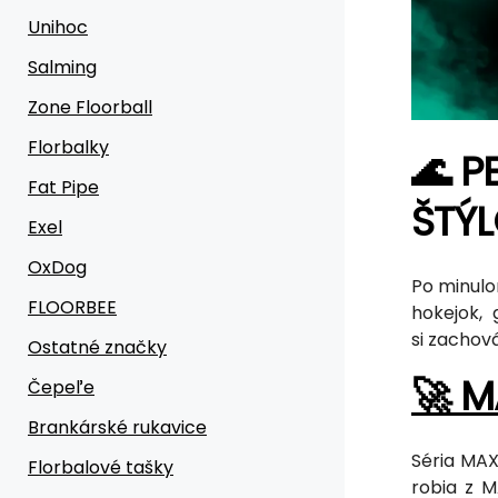
Unihoc
Salming
Zone Floorball
Florbalky
🌊 P
Fat Pipe
ŠTÝ
Exel
OxDog
Po minulo
FLOORBEE
hokejok, 
si zachov
Ostatné značky
🚀 M
Čepeľe
Brankárské rukavice
Séria MAX
Florbalové tašky
robia z M