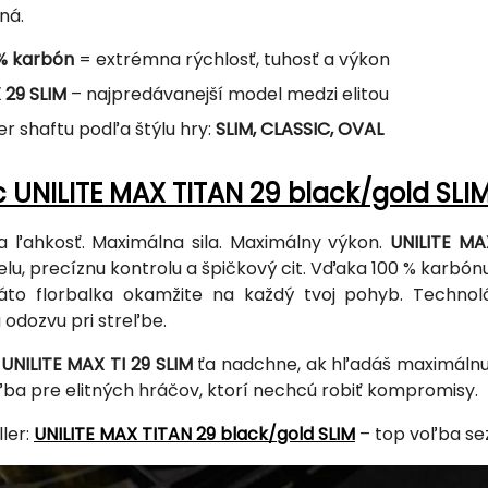
ná.
% karbón
= extrémna rýchlosť, tuhosť a výkon
 29 SLIM
– najpredávanejší model medzi elitou
er shaftu podľa štýlu hry:
SLIM, CLASSIC, OVAL
 UNILITE MAX TITAN 29 black/gold SLI
 ľahkosť. Maximálna sila. Maximálny výkon.
UNILITE MA
relu, precíznu kontrolu a špičkový cit. Vďaka 100 % karbó
táto florbalka okamžite na každý tvoj pohyb. Techno
 odozvu pri streľbe.
a
UNILITE MAX TI 29 SLIM
ťa nadchne, ak hľadáš maximálnu 
ľba pre elitných hráčov, ktorí nechcú robiť kompromisy.
ler:
UNILITE MAX TITAN 29 black/gold SLIM
– top voľba se