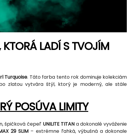
, KTORÁ LADÍ S TVOJÍM
rl Turquoise
. Táto farba tento rok dominuje kolekciám
bo zlatou vytvára štýl, ktorý je moderný, ale stále
ORÝ POSÚVA LIMITY
ón, špičková čepeľ
UNILITE TITAN
a dokonalé vyváženie
MAX 29 SLIM
– extrémne ľahká, výbušná a dokonale