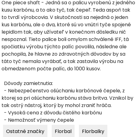
One piece shaft - Jedná sa o palicu vyrobenú z jedného
kusu karbónu, a to ako tyč, tak čepeľ. Teda aspoň tak
to tvrdí výrobcovia. V skutočnosti sa nejedná o jeden
kus karbónu, ale o dva, ktoré sú vo vnútri tyče spojené
lepidlom tak, aby užívateľ v konečnom dôsledku nič
nespoznal. Tieto palice boli omylom schválené IFF, tá
spočiatku výrobu týchto palíc povolila, následne ale
pochopila, že hlavne zo zdravotných dôvodov by sa
táto tyč nemala vyrábať, a tak zastavila výrobu na
obmedzenom počte palíc, do 1000 kusov.
Dôvody zamietnutia:
- Nebezpečenstvo ošúchaniu karbónové čepele, z
ktorej sa pri ošúchaniu karbónu stáva britva. Vznikol by
tak ostrý nástroj, ktorý by mohol zraniť hráča.
- Vysoká cena z dôvodu čistého karbónu
- Nemožnosť výmeny čepele
Ostatné značky
Florbal
Florbalky