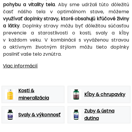
pohybu a vitality tela
. Aby sme udržali túto dôležitú
časť nášho tela v optimálnom stave, môžeme
využívať doplnky stravy, ktoré obsahujú kľúčové živiny
a látky
. Doplnky stravy môžu byť dôležitou súčasťou
prevencie a starostlivosti o kosti, svaly a kĺby
v každom veku. V kombinácii s vyváženou stravou
a aktívnym životným štýlom môžu tieto doplnky
posilniť vaše telo zvnútra.
Viac informácií
Kosti &
Kĺby & chrupavky
mineralizácia
Zuby & ústna
Svaly & výkonnosť
dutina