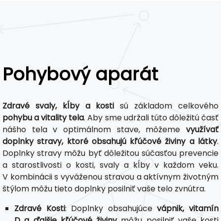
Pohybový aparát
Zdravé svaly, kĺby a kosti
sú základom celkového
pohybu a vitality tela
. Aby sme udržali túto dôležitú časť
nášho tela v optimálnom stave, môžeme
využívať
doplnky stravy, ktoré obsahujú kľúčové živiny a látky
.
Doplnky stravy môžu byť dôležitou súčasťou prevencie
a starostlivosti o kosti, svaly a kĺby v každom veku.
V kombinácii s vyváženou stravou a aktívnym životným
štýlom môžu tieto doplnky posilniť vaše telo zvnútra.
Zdravé Kosti
: Doplnky obsahujúce
vápnik, vitamín
D a ďalšie kľúčové živiny
môžu posilniť vaše kosti