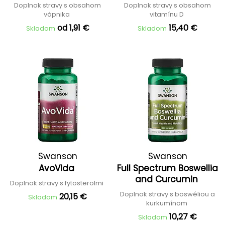
Doplnok stravy s obsahom
Doplnok stravy s obsahom
vápnika
vitamínu D
od 1,91 €
15,40 €
Skladom
Skladom
Swanson
Swanson
AvoVida
Full Spectrum Boswellia
and Curcumin
Doplnok stravy s fytosterolmi
Doplnok stravy s boswéliou a
20,15 €
Skladom
kurkumínom
10,27 €
Skladom