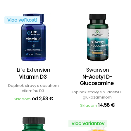
Viac veľkostí
Life Extension
Swanson
Vitamin D3
N-Acetyl D-
Glucosamine
Doplnok stravy s obsahom
vitamínu D3
Doplnok stravy s N-acetyl D-
glukozamínom
od 2,53 €
Skladom
14,58 €
Skladom
Viac variantov