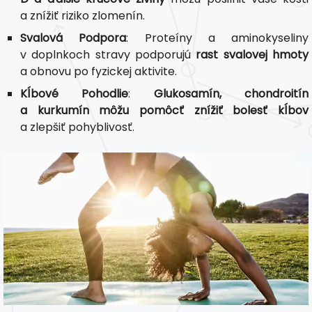
a znížiť riziko zlomenín.
Svalová Podpora
: Proteíny a aminokyseliny
v doplnkoch stravy podporujú
rast svalovej hmoty
a obnovu po fyzickej aktivite.
Kĺbové Pohodlie
:
Glukosamín, chondroitín
a kurkumín môžu pomôcť znížiť bolesť kĺbov
a zlepšiť pohyblivosť.