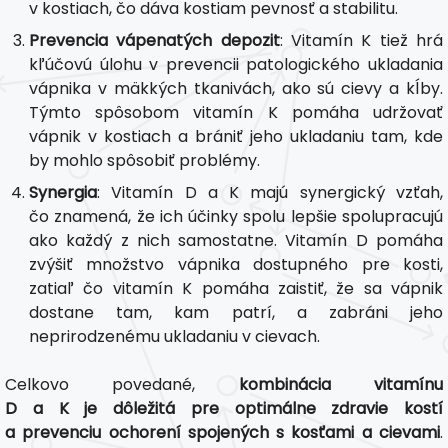
v kostiach, čo dáva kostiam pevnosť a stabilitu.
Prevencia vápenatých depozit
: Vitamín K tiež hrá
kľúčovú úlohu v prevencii patologického ukladania
vápnika v mäkkých tkanivách, ako sú cievy a kĺby.
Týmto spôsobom vitamín K pomáha udržovať
vápnik v kostiach a brániť jeho ukladaniu tam, kde
by mohlo spôsobiť problémy.
Synergia
: Vitamín D a K majú synergický vzťah,
čo znamená, že ich účinky spolu lepšie spolupracujú
ako každý z nich samostatne. Vitamín D pomáha
zvýšiť množstvo vápnika dostupného pre kosti,
zatiaľ čo vitamín K pomáha zaistiť, že sa vápnik
dostane tam, kam patrí, a zabráni jeho
neprirodzenému ukladaniu v cievach.
Celkovo povedané,
kombinácia vitamínu
D a K je dôležitá pre optimálne zdravie kostí
a prevenciu ochorení spojených s kosťami a cievami
.