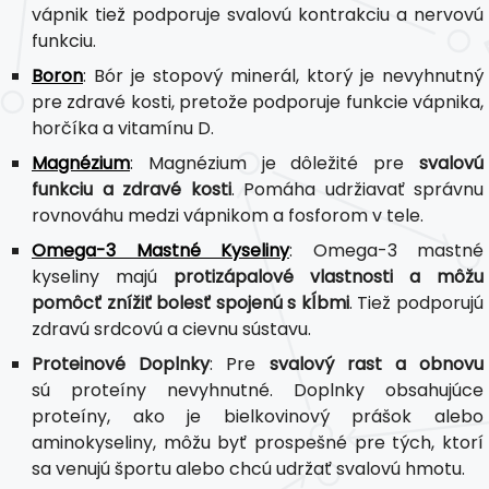
vápnik tiež podporuje svalovú kontrakciu a nervovú
funkciu.
Boron
: Bór je stopový minerál, ktorý je nevyhnutný
pre zdravé kosti, pretože podporuje funkcie vápnika,
horčíka a vitamínu D.
Magnézium
: Magnézium je dôležité pre
svalovú
funkciu a zdravé kosti
. Pomáha udržiavať správnu
rovnováhu medzi vápnikom a fosforom v tele.
Omega-3 Mastné Kyseliny
: Omega-3 mastné
kyseliny majú
protizápalové vlastnosti a môžu
pomôcť znížiť bolesť spojenú s kĺbmi
. Tiež podporujú
zdravú srdcovú a cievnu sústavu.
Proteinové Doplnky
: Pre
svalový rast a obnovu
sú proteíny nevyhnutné. Doplnky obsahujúce
proteíny, ako je bielkovinový prášok alebo
aminokyseliny, môžu byť prospešné pre tých, ktorí
sa venujú športu alebo chcú udržať svalovú hmotu.