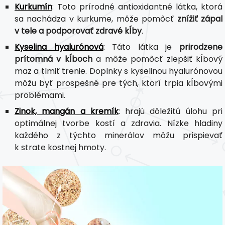
Kurkumín
: Toto prírodné antioxidantné látka, ktorá
sa nachádza v kurkume, môže pomôcť
znížiť zápal
v tele a podporovať zdravé kĺby
.
Kyselina hyalurónová
: Táto látka je
prirodzene
prítomná v kĺboch
a môže pomôcť zlepšiť kĺbový
maz a tlmiť trenie. Doplnky s kyselinou hyalurónovou
môžu byť prospešné pre tých, ktorí trpia kĺbovými
problémami.
Zinok, mangán a kremík
: hrajú dôležitú úlohu pri
optimálnej tvorbe kostí a zdravia. Nízke hladiny
každého z týchto minerálov môžu prispievať
k strate kostnej hmoty.