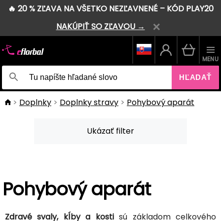
🔥 20 % ZĽAVA NA VŠETKO NEZĽAVNENÉ – KÓD PLAY20
NAKÚPIŤ SO ZĽAVOU →
MENU
HĽADAŤ
Doplnky
Doplnky stravy
Pohybový aparát
Ukázať filter
Pohybový aparát
Zdravé svaly, kĺby a kosti
sú základom celkového