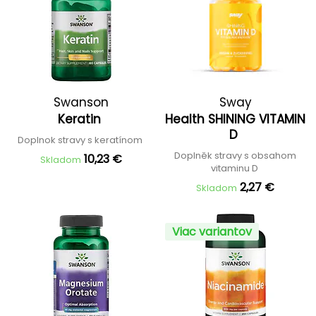
Swanson
Sway
Keratin
Health SHINING VITAMIN
D
Doplnok stravy s keratínom
Doplněk stravy s obsahom
10,23 €
Skladom
vitaminu D
2,27 €
Skladom
Viac variantov