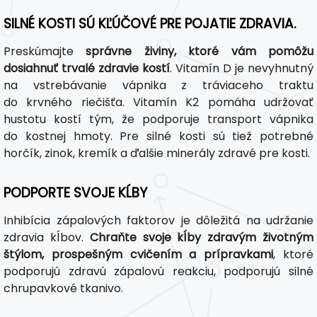
SILNÉ KOSTI SÚ KĽÚČOVÉ PRE POJATIE ZDRAVIA.
Preskúmajte
správne živiny, ktoré vám pomôžu
dosiahnuť trvalé zdravie kostí
. Vitamín D je nevyhnutný
na vstrebávanie vápnika z tráviaceho traktu
do krvného riečišťa. Vitamín K2 pomáha udržovať
hustotu kostí tým, že podporuje transport vápnika
do kostnej hmoty. Pre silné kosti sú tiež potrebné
horčík, zinok, kremík a ďalšie minerály zdravé pre kosti.
PODPORTE SVOJE KĹBY
Inhibícia zápalových faktorov je dôležitá na udržanie
zdravia kĺbov.
Chraňte svoje kĺby zdravým životným
štýlom, prospešným cvičením a prípravkami
, ktoré
podporujú zdravú zápalovú reakciu, podporujú silné
chrupavkové tkanivo.