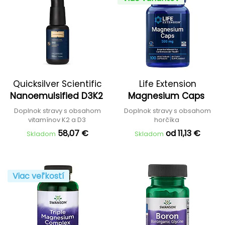
Quicksilver Scientific
Life Extension
Nanoemulsified D3K2
Magnesium Caps
Doplnok stravy s obsahom
Doplnok stravy s obsahom
vitamínov K2 a D3
horčíka
58,07 €
od 11,13 €
Skladom
Skladom
Viac veľkostí