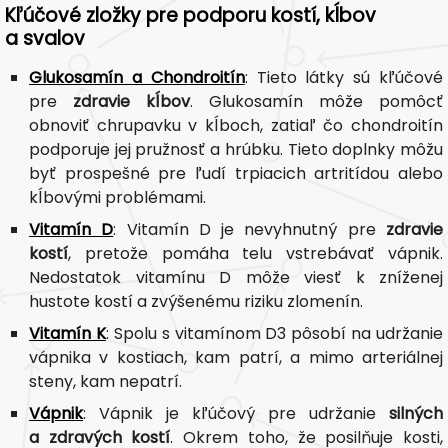
Kľúčové zložky pre podporu kostí, kĺbov
a svalov
Glukosamín a Chondroitín
: Tieto látky sú kľúčové
pre
zdravie kĺbov
. Glukosamín môže pomôcť
obnoviť chrupavku v kĺboch, zatiaľ čo chondroitín
podporuje jej pružnosť a hrúbku. Tieto doplnky môžu
byť prospešné pre ľudí trpiacich artritídou alebo
kĺbovými problémami.
Vitamín D
: Vitamín D je nevyhnutný pre
zdravie
kostí
, pretože pomáha telu vstrebávať vápnik.
Nedostatok vitamínu D môže viesť k zníženej
hustote kostí a zvýšenému riziku zlomenín.
Vitamín K
: Spolu s vitamínom D3 pôsobí na udržanie
vápnika v kostiach, kam patrí, a mimo arteriálnej
steny, kam nepatrí.
Vápnik
: Vápnik je kľúčový pre udržanie
silných
a zdravých kostí
. Okrem toho, že posilňuje kosti,