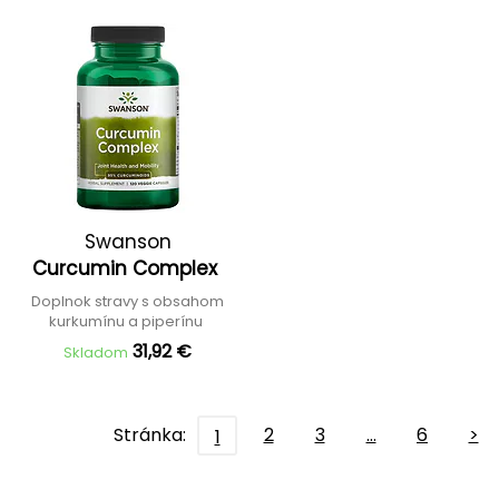
Swanson
Curcumin Complex
Doplnok stravy s obsahom
kurkumínu a piperínu
31,92 €
Skladom
Stránka:
2
3
…
6
>
1