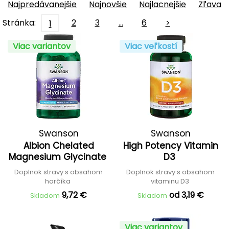
Najpredávanejšie
Najnovšie
Najlacnejšie
Zľava
Stránka:
2
3
…
6
>
1
Viac variantov
Viac veľkostí
Swanson
Swanson
Albion Chelated
High Potency Vitamin
Magnesium Glycinate
D3
Doplnok stravy s obsahom
Doplnok stravy s obsahom
horčíka
vitaminu D3
9,72 €
od 3,19 €
Skladom
Skladom
Viac variantov