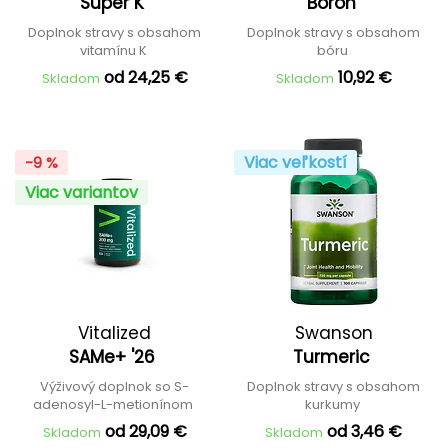
Super K
Boron
Doplnok stravy s obsahom
Doplnok stravy s obsahom
vitamínu K
bóru
od 24,25 €
10,92 €
Skladom
Skladom
Viac veľkostí
-9 %
Viac variantov
Vitalized
Swanson
SAMe+ '26
Turmeric
Výživový doplnok so S-
Doplnok stravy s obsahom
adenosyl-L-metionínom
kurkumy
od 29,09 €
od 3,46 €
Skladom
Skladom