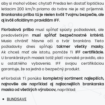
aby si mohol vôbec chytať! Predsa len dostať loptičkou
letiacim 200 km/h priamo do tváre nie je nič príjemné.
Brankarska prilba tú je nielen kvôli Tvojmu bezpečie, ale
aj kvôli oficiálnym pravidlám IFF.
Florbalová prilba
musí spĺňať spústy požiadaviek, ale
predovšetkým
musí spĺňať bezpečnostné kritériá.
Musia chrániť hlavne oči a tvár brankára. Tieto
požiadavky dnes spĺňajú
takmer všetky masky.
Ak chceš mať ale istotu, pomôže Ti
IFF certifikácie.
U brankárskych masiek totiž platí rovnaké pravidlo, ako
u ostatného vybavenia. IFF svojou certifikáciou
garantuje, že sa jedná o bezpečný produkt.
eFlorbal.sk Tí ponúka
kompletný sortiment najlepších,
najnovšie ale napríklad aj najlacnejších brankarska
maska od všetkých výrobcov,
napríklad:
BLINDSAVE