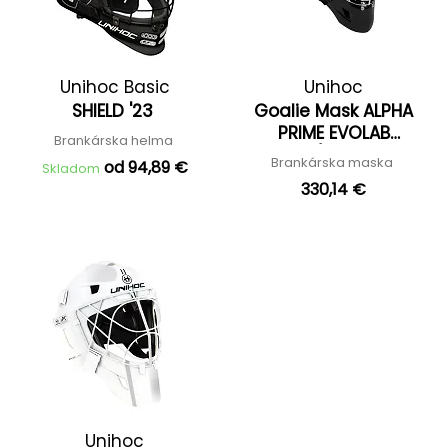
Unihoc Basic
Unihoc
SHIELD '23
Goalie Mask ALPHA
PRIME EVOLAB
Brankárska helma
black/silver '26
Brankárska maska
od 94,89 €
Skladom
330,14 €
Unihoc