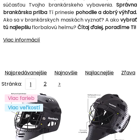
súčasťou Tvojho brankárskeho vybavenia.
Správna
brankárska prilba
Tí prinesie
pohodlie a dobrý výhľad.
Ako sa v brankárskych maskách vyznať? A ako
vybrať
tú najlepšiu
florbalovú helmu?
Čítaj ďalej, poradíme Ti!
Viac informácií
Najpredávanejšie
Najnovšie
Najlacnejšie
Zľava
Stránka:
2
>
1
Viac farieb
Viac veľkostí