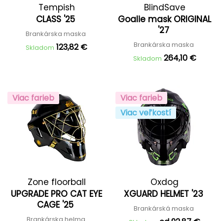
Tempish
BlindSave
CLASS '25
Goalie mask ORIGINAL
'27
Brankárska maska
Brankárska maska
123,82 €
Skladom
264,10 €
Skladom
Viac farieb
Viac farieb
Viac veľkostí
Zone floorball
Oxdog
UPGRADE PRO CAT EYE
XGUARD HELMET '23
CAGE '25
Brankárská maska
Brankárska helma