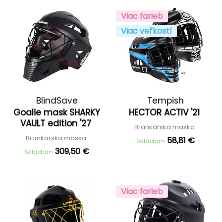
Viac farieb
Viac veľkostí
BlindSave
Tempish
Goalie mask SHARKY
HECTOR ACTIV '21
VAULT edition '27
Brankářská maska
Brankárska maska
58,81 €
Skladom
309,50 €
Skladom
Viac farieb