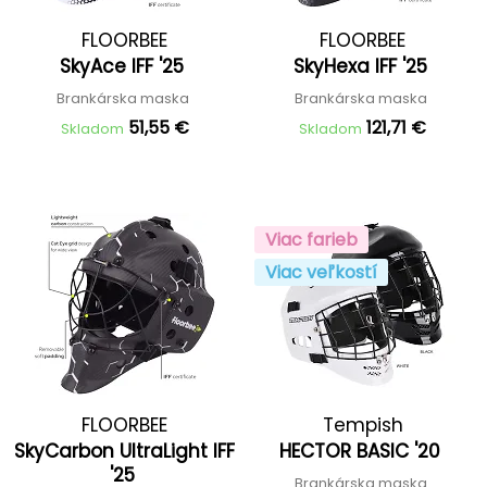
FLOORBEE
FLOORBEE
SkyAce IFF '25
SkyHexa IFF '25
Brankárska maska
Brankárska maska
51,55 €
121,71 €
Skladom
Skladom
Viac farieb
Viac veľkostí
FLOORBEE
Tempish
SkyCarbon UltraLight IFF
HECTOR BASIC '20
'25
Brankárska maska