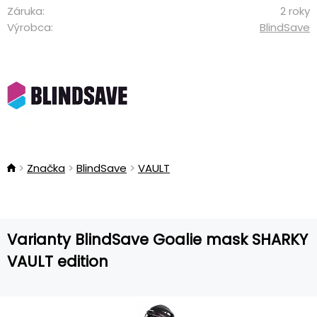
Záruka:
2 roky
Výrobca:
BlindSave
Značka
BlindSave
VAULT
Varianty BlindSave Goalie mask SHARKY
VAULT edition