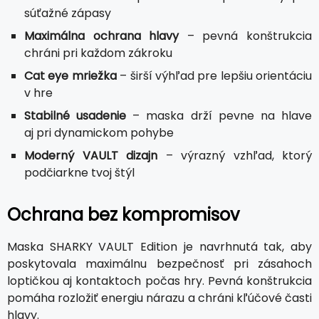
súťažné zápasy
Maximálna ochrana hlavy
– pevná konštrukcia
chráni pri každom zákroku
Cat eye mriežka
– širší výhľad pre lepšiu orientáciu
v hre
Stabilné usadenie
– maska drží pevne na hlave
aj pri dynamickom pohybe
Moderný VAULT dizajn
– výrazný vzhľad, ktorý
podčiarkne tvoj štýl
Ochrana bez kompromisov
Maska SHARKY VAULT Edition je navrhnutá tak, aby
poskytovala maximálnu bezpečnosť pri zásahoch
loptičkou aj kontaktoch počas hry. Pevná konštrukcia
pomáha rozložiť energiu nárazu a chráni kľúčové časti
hlavy.