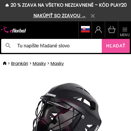
🔥 20 % ZĽAVA NA VŠETKO NEZĽAVNENÉ – KÓD PLAY20
NAKÚPIŤ SO ZĽAVOU →
MENU
HĽADAŤ
Brankári
Masky
Masky