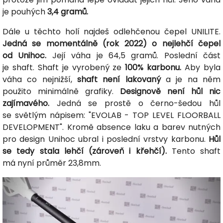
je pouhých
3,4 gramů.
Dále u těchto holí najdeš odlehčenou čepel UNILITE.
Jedná se momentálně (rok 2022) o nejlehčí čepel
od Unihoc.
Její váha je 64,5 gramů. Poslední část
je shaft. Shaft je vyrobený ze
100% karbonu.
Aby byla
váha co nejnižší,
shaft není lakovaný
a je na něm
použito minimálně grafiky.
Designově není hůl nic
zajímavého.
Jedná se prostě o černo-šedou hůl
se světlým nápisem: "EVOLAB - TOP LEVEL FLOORBALL
DEVELOPMENT". Kromě absence laku a barev nutných
pro design Unihoc ubral i poslední vrstvy karbonu.
Hůl
se tedy stala lehčí (zároveň i křehčí).
Tento shaft
má nyní průměr 23,8mm.