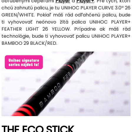
obľúbenými čepeľami
Player
a
Player+
. Pre tých, ktorí
chcú zahnutú palicu, je tu UNIHOC PLAYER CURVE 3.0º 26
GREEN/WHITE. Pokiaľ máš rád odľahčenú palicu, bude
ti vyhovovať neónovo žltá palica UNIHOC PLAYER+
FEATHER LIGHT 26 YELLOW. Prípadne ak máš rád
technológie, bude ti vyhovovať palicu UNIHOC PLAYER+
BAMBOO 29 BLACK/RED.
THE ECO STICK