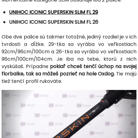
UNIHOC ICONIC SUPERSKIN SLIM FL 29
UNIHOC ICONIC SUPERSKIN SLIM FL 26
Obe dve palice sú takmer totožné, jediný rozdiel je v ich
tvrdosti a dĺžke. 29-tka sa vyrába vo veľkostiach
92cm/96cm/100cm a 26-tka sa vyrába vo veľkostiach
96cm/100cm/104cm. Je iba na tebe, ktorú z nich
vyskúšaš. Prípadne
pokiaľ chceš tenčí úchop na svojej
florbalke, tak sa môžeš pozrieť na hole Oxdog.
Tie majú
tiež tenčí profil rukoväte.