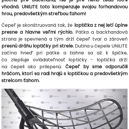
vhodná. UNILITE toto kompenzuje svojou forhandovou
hrou, predovšetkým streľbou ťahom!
Čepeľ je skonštruovaná tak, že
loptička z nej letí úplne
presne a hlavne veľmi rýchlo.
Pätka a backhandová
strana je spevnená a tým drží čepeľ tvar a zároveň
presnú dráhu loptičky pri strele.
Dutina u čepele UNILITE
začína hneď pri pätke a tiahne sa až k špičke,
čo zlepšuje ovládateľnosť loptičky - loptička drží
na čepeli ako prilepenú.
Čepeľ by sme odporučili
hráčom, ktorí sa radi hrajú s loptičkou a predovšetkým
strelcom ťahom.