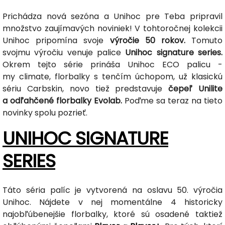
Prichádza nová sezóna a Unihoc pre Teba pripravil
množstvo zaujímavých noviniek! V tohtoročnej kolekcii
Unihoc pripomína svoje
výročie 50 rokov.
Tomuto
svojmu výročiu venuje palice
Unihoc signature series.
Okrem tejto série prináša Unihoc ECO palicu -
my climate, florbalky s tenčím úchopom, už klasickú
sériu Carbskin, novo tiež predstavuje
čepeľ Unilite
a odľahčené florbalky Evolab.
Poďme sa teraz na tieto
novinky spolu pozrieť.
UNIHOC SIGNATURE
SERIES
Táto séria palíc je vytvorená na oslavu 50. výročia
Unihoc. Nájdete v nej momentálne 4 historicky
najobľúbenejšie florbalky, ktoré sú osadené taktiež