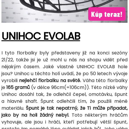
UNIHOC EVOLAB
I tyto florbalky byly představeny již na konci sezóny
21/22, takže jsi je už mohl u nás na shopu vidět před
nějakým časem. Jaké vlastně UNIHOC EVOLAB hole
jsou? Unihoc u těchto holí uvádí, že po 50 letech vývoje
vyrobili
nejlehčí florbalku na světě.
Váha této florbalky
je
165 gramů
(v délce 96cm(=106cm)). Této nízké váhy
Unihoc dosáhl tak, že odlehčil čepel, omotávku, špunt
a hlavně shaft. Špunt odlehčili tím, že použili méně
materiálu.
Špunt je tak nepatrný, že Ti může připadat,
jako by na holi žádný nebyl.
Toto některým hráčům
vyhovuje, ale jsou i hráči, kteří potřebují větší špunt,
protože jim pomáhá lépe ovládat jejich hůl. Jeho váha