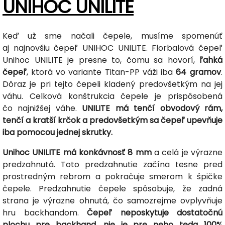
UNIHOC UNILITE
Keď už sme načali čepele, musíme spomenúť
aj najnovšiu čepeľ UNIHOC UNILITE. Florbalová čepeľ
Unihoc UNILITE je presne to, čomu sa hovorí,
ľahká
čepeľ
, ktorá vo variante Titan-PP váži iba
64 gramov
.
Dôraz je pri tejto čepeli kladený predovšetkým na jej
váhu. Celková konštrukcia čepele je prispôsobená
čo najnižšej váhe.
UNILITE má tenčí obvodový rám,
tenčí a kratší krčok a predovšetkým sa čepeľ upevňuje
iba pomocou jednej skrutky.
Unihoc UNILITE má konkávnosť 8 mm
a celá je výrazne
predzahnutá. Toto predzahnutie začína tesne pred
prostredným rebrom a pokračuje smerom k špičke
čepele. Predzahnutie čepele spôsobuje, že zadná
strana je výrazne ohnutá, čo samozrejme ovplyvňuje
hru backhandom.
Čepeľ neposkytuje dostatočnú
plochu pre backhand, nie je pre neho teda 100%