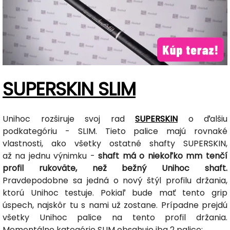
SUPERSKIN SLIM
Unihoc rozširuje svoj rad
SUPERSKIN
o ďalšiu
podkategóriu - SLIM. Tieto palice majú rovnaké
vlastnosti, ako všetky ostatné shafty SUPERSKIN,
až na jednu výnimku -
shaft má o niekoľko mm tenčí
profil rukoväte, než bežný Unihoc shaft.
Pravdepodobne sa jedná o nový štýl profilu držania,
ktorú Unihoc testuje. Pokiaľ bude mať tento grip
úspech, najskôr tu s nami už zostane. Prípadne prejdú
všetky Unihoc palice na tento profil držania.
Momentálne kategórie SLIM obsahuje iba 2 palice: