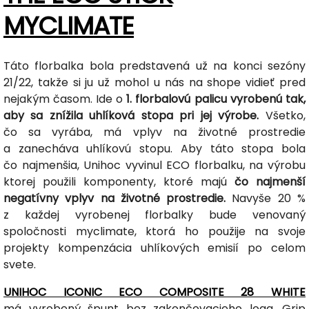
MYCLIMATE
Táto florbalka bola predstavená už na konci sezóny
21/22, takže si ju už mohol u nás na shope vidieť pred
nejakým časom. Ide o
1. florbalovú palicu vyrobenú tak,
aby sa znížila uhlíková stopa pri jej výrobe.
Všetko,
čo sa vyrába, má vplyv na životné prostredie
a zanecháva uhlíkovú stopu. Aby táto stopa bola
čo najmenšia, Unihoc vyvinul ECO florbalku, na výrobu
ktorej použili komponenty, ktoré majú
čo najmenší
negatívny vplyv na životné prostredie.
Navyše 20 %
z každej vyrobenej florbalky bude venovaný
spoločnosti myclimate, ktorá ho použije na svoje
projekty kompenzácia uhlíkových emisií po celom
svete.
UNIHOC ICONIC ECO COMPOSITE 28 WHITE
má vyrobený špunt bez zakončovacieho loga. Grip