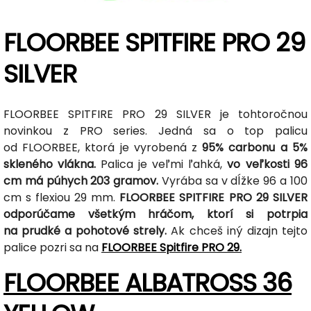
FLOORBEE SPITFIRE PRO 29
SILVER
FLOORBEE SPITFIRE PRO 29 SILVER je tohtoročnou
novinkou z PRO series. Jedná sa o top palicu
od FLOORBEE, ktorá je vyrobená z
95% carbonu a 5%
skleného vlákna.
Palica je veľmi ľahká,
vo veľkosti 96
cm má púhych 203 gramov.
Vyrába sa v dĺžke 96 a 100
cm s flexiou 29 mm.
FLOORBEE SPITFIRE PRO 29 SILVER
odporúčame všetkým hráčom, ktorí si potrpia
na prudké a pohotové strely.
Ak chceš iný dizajn tejto
palice pozri sa na
FLOORBEE Spitfire PRO 29.
FLOORBEE ALBATROSS 36