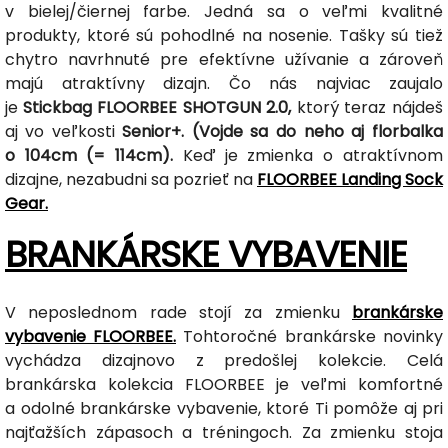
v bielej/čiernej farbe. Jedná sa o veľmi kvalitné
produkty, ktoré sú pohodlné na nosenie. Tašky sú tiež
chytro navrhnuté pre efektívne užívanie a zároveň
majú atraktívny dizajn. Čo nás najviac zaujalo
je
Stickbag FLOORBEE SHOTGUN 2.0,
ktorý teraz nájdeš
aj vo veľkosti
Senior+. (Vojde sa do neho aj florbalka
o 104cm (= 114cm).
Keď je zmienka o atraktívnom
dizajne, nezabudni sa pozrieť na
FLOORBEE Landing Sock
Gear.
BRANKÁRSKE VYBAVENIE
V neposlednom rade stojí za zmienku
brankárske
vybavenie FLOORBEE.
Tohtoročné brankárske novinky
vychádza dizajnovo z predošlej kolekcie. Celá
brankárska kolekcia FLOORBEE je veľmi komfortné
a odolné brankárske vybavenie, ktoré Ti pomôže aj pri
najťažších zápasoch a tréningoch. Za zmienku stoja