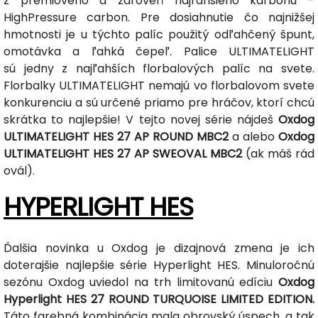
z prémiového a zároveň najľahšieho karbónu -
HighPressure carbon. Pre dosiahnutie čo najnižšej
hmotnosti je u týchto palíc použitý odľahčený špunt,
omotávka a ľahká čepeľ. Palice ULTIMATELIGHT
sú jedny z najľahších florbalových palíc na svete.
Florbalky ULTIMATELIGHT nemajú vo florbalovom svete
konkurenciu a sú určené priamo pre hráčov, ktorí chcú
skrátka to najlepšie! V tejto novej série nájdeš
Oxdog
ULTIMATELIGHT HES 27 AP ROUND MBC2
a alebo
Oxdog
ULTIMATELIGHT HES 27 AP SWEOVAL MBC2
(ak máš rád
ovál).
HYPERLIGHT HES
Ďalšia novinka u Oxdog je dizajnová zmena je ich
doterajšie najlepšie série Hyperlight HES. Minuloročnú
sezónu Oxdog uviedol na trh limitovanú edíciu
Oxdog
Hyperlight HES 27 ROUND TURQUOISE LIMITED EDITION.
Táto farebná kombinácia mala obrovský úspech, a tak