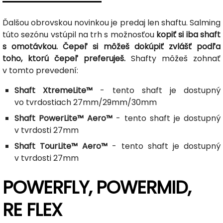
Ďalšou obrovskou novinkou je predaj len shaftu. Salming
túto sezónu vstúpil na trh s možnosťou
kopiť si iba shaft
s omotávkou. Čepeľ si môžeš dokúpiť zvlášť podľa
toho, ktorú čepeľ preferuješ.
Shafty môžeš zohnať
v tomto prevedení:
Shaft XtremeLite™
- tento shaft je dostupný
vo tvrdostiach 27mm/29mm/30mm
Shaft PowerLite™ Aero™
- tento shaft je dostupný
v tvrdosti 27mm
Shaft TourLite™ Aero™
- tento shaft je dostupný
v tvrdosti 27mm
POWERFLY, POWERMID,
RE FLEX