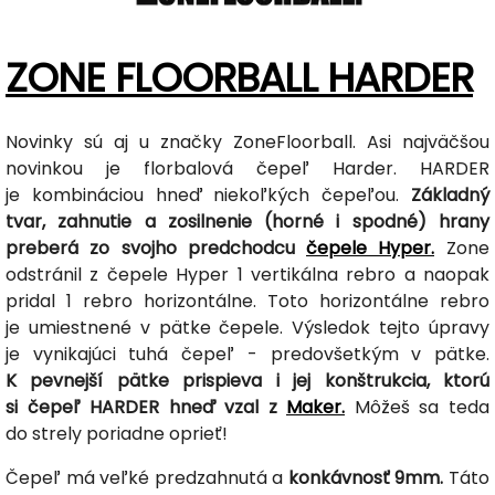
ZONE FLOORBALL HARDER
Novinky sú aj u značky ZoneFloorball. Asi najväčšou
novinkou je florbalová čepeľ Harder. HARDER
je kombináciou hneď niekoľkých čepeľou.
Základný
tvar, zahnutie a zosilnenie (horné i spodné) hrany
preberá zo svojho predchodcu
čepele Hyper.
Zone
odstránil z čepele Hyper 1 vertikálna rebro a naopak
pridal 1 rebro horizontálne. Toto horizontálne rebro
je umiestnené v pätke čepele. Výsledok tejto úpravy
je vynikajúci tuhá čepeľ - predovšetkým v pätke.
K pevnejší pätke prispieva i jej konštrukcia, ktorú
si čepeľ HARDER hneď vzal z
Maker.
Môžeš sa teda
do strely poriadne oprieť!
Čepeľ má veľké predzahnutá a
konkávnosť 9mm.
Táto