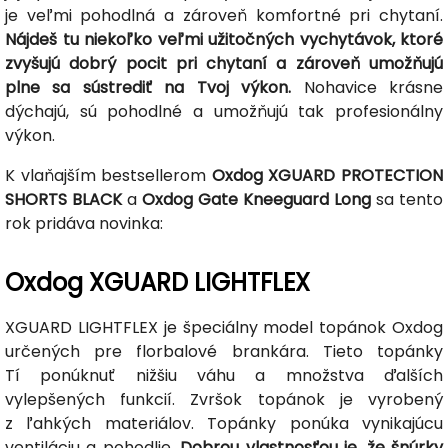
je veľmi pohodlná a zároveň komfortné pri chytaní.
Nájdeš tu niekoľko veľmi užitočných vychytávok, ktoré
zvyšujú dobrý pocit pri chytaní a zároveň umožňujú
plne sa sústrediť na Tvoj výkon.
Nohavice krásne
dýchajú, sú pohodlné a umožňujú tak profesionálny
výkon.
K vlaňajším bestsellerom
Oxdog XGUARD PROTECTION
SHORTS BLACK
a
Oxdog Gate Kneeguard Long
sa tento
rok pridáva novinka:
Oxdog XGUARD LIGHTFLEX
XGUARD LIGHTFLEX je špeciálny model topánok Oxdog
určených pre florbalové brankára. Tieto topánky
Tí ponúknuť nižšiu váhu a množstva ďalších
vylepšených funkcií. Zvršok topánok je vyrobený
z ľahkých materiálov. Topánky ponúka vynikajúcu
ventiláciu a pohodlie.
Dobrou vlastnosťou je, že šnúrky