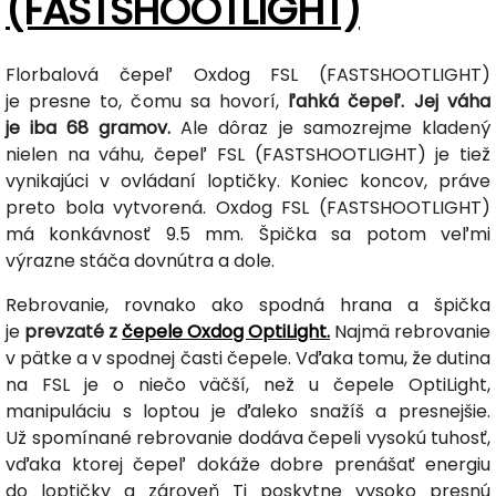
(FASTSHOOTLIGHT)
Florbalová čepeľ Oxdog FSL (FASTSHOOTLIGHT)
je presne to, čomu sa hovorí,
ľahká čepeľ. Jej váha
je iba 68 gramov.
Ale dôraz je samozrejme kladený
nielen na váhu, čepeľ FSL (FASTSHOOTLIGHT) je tiež
vynikajúci v ovládaní loptičky. Koniec koncov, práve
preto bola vytvorená. Oxdog FSL (FASTSHOOTLIGHT)
má konkávnosť 9.5 mm. Špička sa potom veľmi
výrazne stáča dovnútra a dole.
Rebrovanie, rovnako ako spodná hrana a špička
je
prevzaté z
čepele Oxdog OptiLight.
Najmä rebrovanie
v pätke a v spodnej časti čepele. Vďaka tomu, že dutina
na FSL je o niečo väčší, než u čepele OptiLight,
manipuláciu s loptou je ďaleko snažíš a presnejšie.
Už spomínané rebrovanie dodáva čepeli vysokú tuhosť,
vďaka ktorej čepeľ dokáže dobre prenášať energiu
do loptičky a zároveň Ti poskytne vysoko presnú