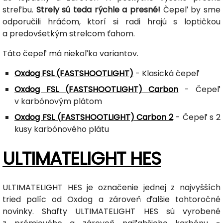
streľbu.
Strely sú teda rýchle a presné!
Čepeľ by sme
odporučili hráčom, ktorí si radi hrajú s loptičkou
a predovšetkým strelcom ťahom.
Táto čepeľ má niekoľko variantov.
Oxdog FSL (FASTSHOOTLIGHT)
- Klasická čepeľ
Oxdog FSL (FASTSHOOTLIGHT) Carbon
- Čepeľ
v karbónovým plátom
Oxdog FSL (FASTSHOOTLIGHT) Carbon 2
- Čepeľ s 2
kusy karbónového plátu
ULTIMATELIGHT HES
ULTIMATELIGHT HES je označenie jednej z najvyšších
tried palíc od Oxdog a zároveň ďalšie tohtoročné
novinky. Shafty ULTIMATELIGHT HES sú vyrobené