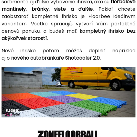
sortimente aj ďalšie vybavenie ihriska, ako sú
florbalové
mantinely
,
bránky, siete a ďalšie.
Pokiaľ chcete
zaobstarať kompletné ihrisko je Floorbee ideálnym
variantom. Všetko spracujú, vytvorí Vám perfektné
cenovú ponuku, a budeš mať
kompletný ihrisko bez
akýkoľvek starostí.
Nové ihrisko potom môžeš doplniť napríklad
aj o
nového autobrankaře Shotcooler 2.0.