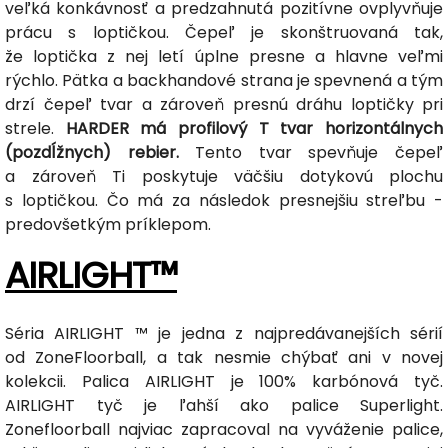
veľká konkávnosť a predzahnutá pozitívne ovplyvňuje
prácu s loptičkou. Čepeľ je skonštruovaná tak,
že loptička z nej letí úplne presne a hlavne veľmi
rýchlo. Pätka a backhandové strana je spevnená a tým
drzí čepeľ tvar a zároveň presnú dráhu loptičky pri
strele.
HARDER má profilový T tvar horizontálnych
(pozdĺžnych) rebier.
Tento tvar spevňuje čepeľ
a zároveň Ti poskytuje väčšiu dotykovú plochu
s loptičkou. Čo má za následok presnejšiu streľbu -
predovšetkým príklepom.
AIRLIGHT™
Séria AIRLIGHT ™ je jedna z najpredávanejších sérií
od ZoneFloorball, a tak nesmie chýbať ani v novej
kolekcii. Palica AIRLIGHT je 100% karbónová tyč.
AIRLIGHT tyč je ľahší ako palice Superlight.
Zonefloorball najviac zapracoval na vyváženie palice,