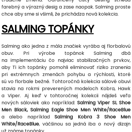
farebný a výrazný desig a zase naopak. Salming proste
chce aby sme si všimli, že prichádza nová kolekcia.
SALMING TOPÁNKY
Salming ako jedna z mála značiek vyrába aj florbalovú
obuv. Pri výrobe topánok Salming dbá
na implementáciu čo najviac stabilizačných prvkov,
aby Ti ich topánky pomohli eliminovať riziko zranenia
pri extrémnych zmenách pohybu a rýchlosti, ktoré
sú vo florbale bežné. Tohtoročná kolekcia sálové obuvi
stavia na rokmi preverených modeloch Kobra, Hawk
a Viper. Aj keď v tohtoročnej kolekcii nájdeš veľa
nových sáloviek ako napríklad:
Salming Viper SL Shoe
Men Black, Salming Eagle Shoe Men White/RaceBlue
a alebo napríklad
Salming Kobra 3 Shoe Men
White/RaceBlue
, väčšinou sa jedná iba o nový dizajn
už známe topánky.