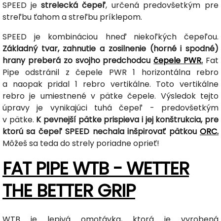
SPEED je
strelecká čepeľ
, určená predovšetkým pre
streľbu ťahom a streľbu príklepom.
SPEED je kombináciou hneď niekoľkých čepeľou.
Základný tvar, zahnutie a zosilnenie (horné i spodné)
hrany preberá zo svojho predchodcu
čepele PWR.
Fat
Pipe odstránil z čepele PWR 1 horizontálna rebro
a naopak pridal 1 rebro vertikálne. Toto vertikálne
rebro je umiestnené v pätke čepele. Výsledok tejto
úpravy je vynikajúci tuhá čepeľ - predovšetkým
v pätke.
K pevnejší pätke prispieva i jej konštrukcia, pre
ktorú sa čepeľ SPEED nechala inšpirovať pätkou
ORC.
Môžeš sa teda do strely poriadne oprieť!
FAT PIPE WTB - WETTER
THE BETTER GRIP
WTB je lepivá omotávka, ktorá je vyrobená