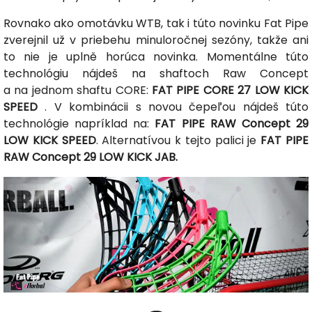
Rovnako ako omotávku WTB, tak i túto novinku Fat Pipe
zverejnil už v priebehu minuloročnej sezóny, takže ani
to nie je uplně horúca novinka. Momentálne túto
technológiu nájdeš na shaftoch Raw Concept
a na jednom shaftu CORE:
FAT PIPE CORE 27 LOW KICK
SPEED
. V kombinácii s novou čepeľou nájdeš túto
technológie napríklad na:
FAT PIPE RAW Concept 29
LOW KICK SPEED
. Alternatívou k tejto palici je
FAT PIPE
RAW Concept 29 LOW KICK JAB.