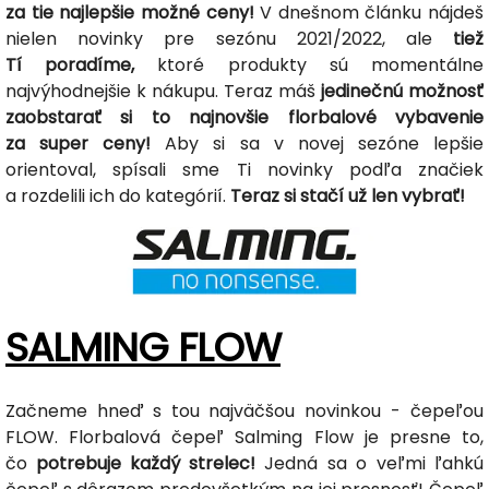
za tie najlepšie možné ceny!
V dnešnom článku nájdeš
nielen novinky pre sezónu 2021/2022, ale
tiež
Tí poradíme,
ktoré produkty sú momentálne
najvýhodnejšie k nákupu. Teraz máš
jedinečnú možnosť
zaobstarať si to najnovšie florbalové vybavenie
za super ceny!
Aby si sa v novej sezóne lepšie
orientoval, spísali sme Ti novinky podľa značiek
a rozdelili ich do kategórií.
Teraz si stačí už len vybrať!
SALMING FLOW
Začneme hneď s tou najväčšou novinkou - čepeľou
FLOW. Florbalová čepeľ Salming Flow je presne to,
čo
potrebuje každý strelec!
Jedná sa o veľmi ľahkú