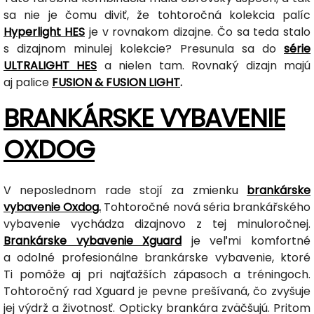
sa nie je čomu diviť, že tohtoročná kolekcia palíc
Hyperlight HES
je v rovnakom dizajne. Čo sa teda stalo
s dizajnom minulej kolekcie? Presunula sa do
série
ULTRALIGHT HES
a nielen tam. Rovnaký dizajn majú
aj palice
FUSION & FUSION LIGHT
.
BRANKÁRSKE VYBAVENIE
OXDOG
V neposlednom rade stojí za zmienku
brankárske
vybavenie Oxdog.
Tohtoročné nová séria brankářského
vybavenie vychádza dizajnovo z tej minuloročnej.
Brankárske vybavenie Xguard
je veľmi komfortné
a odolné profesionálne brankárske vybavenie, ktoré
Ti pomôže aj pri najťažších zápasoch a tréningoch.
Tohtoročný rad Xguard je pevne prešívaná, čo zvyšuje
jej výdrž a životnosť. Opticky brankára zväčšujú. Pritom