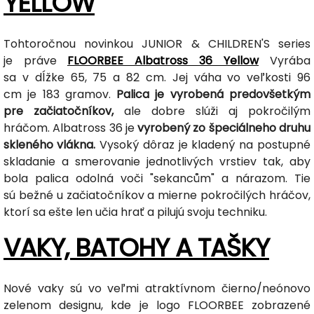
YELLOW
Tohtoročnou novinkou JUNIOR & CHILDREN'S series
je práve
FLOORBEE Albatross 36 Yellow
Vyrába
sa v dĺžke 65, 75 a 82 cm. Jej váha vo veľkosti 96
cm je 183 gramov.
Palica je vyrobená predovšetkým
pre začiatočníkov,
ale dobre slúži aj pokročilým
hráčom. Albatross 36 je
vyrobený zo špeciálneho druhu
skleného vlákna.
Vysoký dôraz je kladený na postupné
skladanie a smerovanie jednotlivých vrstiev tak, aby
bola palica odolná voči "sekancům" a nárazom. Tie
sú bežné u začiatočníkov a mierne pokročilých hráčov,
ktorí sa ešte len učia hrať a pilujú svoju techniku.
VAKY, BATOHY A TAŠKY
Nové vaky sú vo veľmi atraktívnom čierno/neónovo
zelenom designu, kde je logo FLOORBEE zobrazené