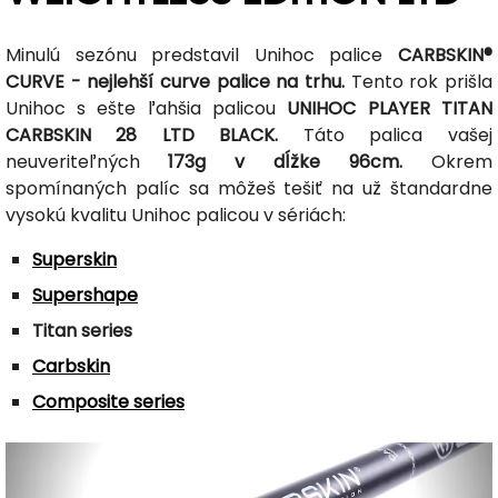
Minulú sezónu predstavil Unihoc palice
CARBSKIN®
CURVE - nejlehší curve palice na trhu.
Tento rok prišla
Unihoc s ešte ľahšia palicou
UNIHOC PLAYER TITAN
CARBSKIN 28 LTD BLACK.
Táto palica vašej
neuveriteľných
173g v dĺžke 96cm.
Okrem
spomínaných palíc sa môžeš tešiť na už štandardne
vysokú kvalitu Unihoc palicou v sériách:
Superskin
Supershape
Titan series
Carbskin
Composite series