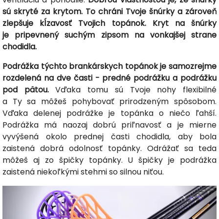
sú skryté za krytom. To chráni Tvoje šnúrky a zároveň
zlepšuje kĺzavosť Tvojich topánok. Kryt na šnúrky
je pripevnený suchým zipsom na vonkajšej strane
chodidla.
Podrážka týchto brankárskych topánok je samozrejme
rozdelená na dve časti - predné podrážku a podrážku
pod pätou.
Vďaka tomu sú Tvoje nohy flexibilné
a Ty sa môžeš pohybovať prirodzeným spôsobom.
Vďaka delenej podrážke je topánka o niečo ľahší.
Podrážka má naozaj dobrú priľnavosť a je mierne
vyvýšená okolo prednej časti chodidla, aby bola
zaistená dobrá odolnosť topánky. Odrážať sa teda
môžeš aj zo špičky topánky. U špičky je podrážka
zaistená niekoľkými stehmi so silnou niťou.