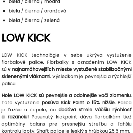
biela / čierna / modrá
biela / čierna / oranžová
biela / čierna / zelená
LOW KICK
LOW KICK technológie v sebe ukrýva vystuženie
florbalové palice. Florbalky s označením LOW KICK
sú
v najnamáhavejších mieste vystužené stabilizačnými
sklenenými vláknami.
Výsledkom je pevnejšia a rýchlejší
palicu.
Hole LOW KICK sú pevnejšie a odolnejšie voči zlomeniu.
Toto vystuženie
posúva Kick Point o 15% nižšie.
Palica
je ťažšie u čepele, čo
dodáva strele väčšiu rýchlosť
a razanciu!
Posunutý kickpoint dáva florbalkám tiež
optimálny balans pre presnejšiu streľbu a ľahšiu
kontrolu lopty. Shaft palice je lesklý s hrúbkou 25,5 mm.