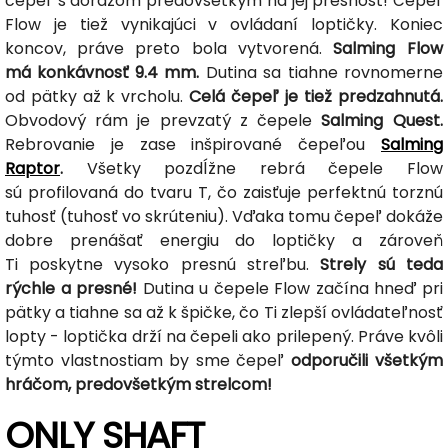
čepeľ s dôrazom predovšetkým na jej presnosť! Čepeľ
Flow je tiež vynikajúci v ovládaní loptičky. Koniec
koncov, práve preto bola vytvorená.
Salming Flow
má konkávnosť 9.4 mm.
Dutina sa tiahne rovnomerne
od pätky až k vrcholu.
Celá čepeľ je tiež predzahnutá.
Obvodový rám je prevzatý z čepele
Salming Quest.
Rebrovanie je zase inšpirované čepeľou
Salming
Raptor
.
Všetky pozdĺžne rebrá čepele Flow
sú profilovaná do tvaru T, čo zaisťuje perfektnú torznú
tuhosť (tuhosť vo skrúteniu). Vďaka tomu čepeľ dokáže
dobre prenášať energiu do loptičky a zároveň
Ti poskytne vysoko presnú streľbu.
Strely sú teda
rýchle a presné!
Dutina u čepele Flow začína hneď pri
pätky a tiahne sa až k špičke, čo Ti zlepší ovládateľnosť
lopty - loptička drží na čepeli ako prilepený. Práve kvôli
týmto vlastnostiam by sme čepeľ
odporučili všetkým
hráčom, predovšetkým strelcom!
ONLY SHAFT