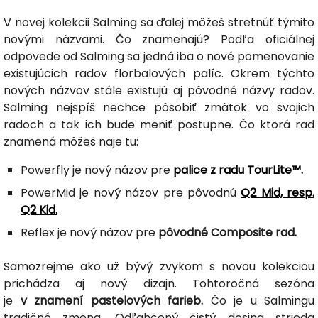
V novej kolekcii Salming sa ďalej môžeš stretnúť týmito
novými názvami. Čo znamenajú? Podľa oficiálnej
odpovede od Salming sa jedná iba o nové pomenovanie
existujúcich radov florbalových palíc. Okrem týchto
nových názvov stále existujú aj pôvodné názvy radov.
Salming nejspíš nechce pôsobiť zmätok vo svojich
radoch a tak ich bude meniť postupne. Čo ktorá rad
znamená môžeš naje tu:
Powerfly je nový názov pre
palice z radu TourLite™.
PowerMid je nový názov pre pôvodnú
Q2 Mid, resp.
Q2 Kid.
Reflex je nový názov pre
pôvodné Composite rad.
Samozrejme ako už bývý zvykom s novou kolekciou
prichádza aj nový dizajn. Tohtoročná sezóna
je
v znamení pastelových farieb.
Čo je u Salmingu
tradičné zmena. Odľahčený čistý desing strieda