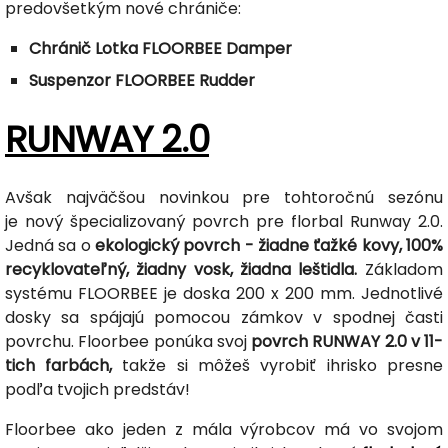
predovšetkým nové chrániče:
Chránič Lotka FLOORBEE Damper
Suspenzor FLOORBEE Rudder
RUNWAY 2.0
Avšak najväčšou novinkou pre tohtoročnú sezónu
je nový špecializovaný povrch pre florbal Runway 2.0.
Jedná sa o
ekologický povrch - žiadne ťažké kovy, 100%
recyklovateľný, žiadny vosk, žiadna leštidla.
Základom
systému FLOORBEE je doska 200 x 200 mm. Jednotlivé
dosky sa spájajú pomocou zámkov v spodnej časti
povrchu. Floorbee ponúka svoj
povrch RUNWAY 2.0 v 11-
tich farbách,
takže si môžeš vyrobiť ihrisko presne
podľa tvojich predstáv!
Floorbee ako jeden z mála výrobcov má vo svojom